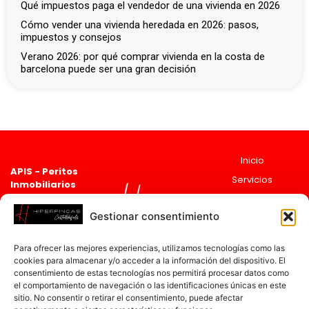
qué impuestos paga el vendedor de una vivienda en 2026
cómo vender una vivienda heredada en 2026: pasos,
impuestos y consejos
verano 2026: por qué comprar vivienda en la costa de
barcelona puede ser una gran decisión
Inicio
APIS - Peritos
Servicios
Inmobiliarios
Asociado 2835
Sobre
Registro de agentes
Nosotros
Gestionar consentimiento
Inmobiliarios de
Actualidad
Cataluña
ai
cat
Para ofrecer las mejores experiencias, utilizamos tecnologías como las
12597
Contacto
cookies para almacenar y/o acceder a la información del dispositivo. El
Ronda de
consentimiento de estas tecnologías nos permitirá procesar datos como
Ramón Otero
el comportamiento de navegación o las identificaciones únicas en este
sitio. No consentir o retirar el consentimiento, puede afectar
Pedrayo, 30,