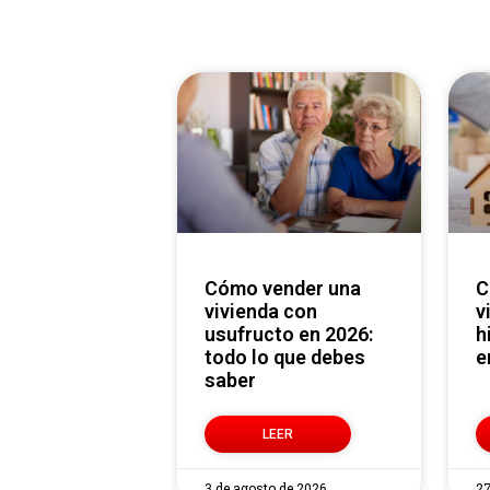
Cómo vender una
Cómo vender una
vivienda con
v
usufructo en 2026:
h
todo lo que debes
e
saber
LEER
3 de agosto de 2026
27