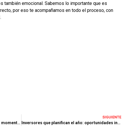
 es también emocional. Sabemos lo importante que es
rrecto, por eso te acompañamos en todo el proceso, con
.
SIGUIENTE
Empieza el año con nuevos planes: ¿Es el momento de vender tu vivienda en Castelldefels?
Inversores que planifican el año: oportunidades inmobiliarias en Castelldefels