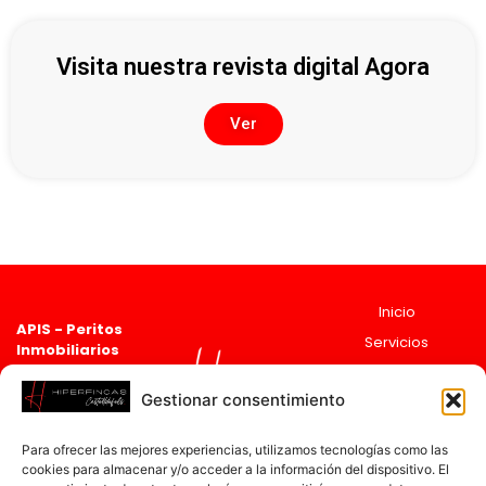
Visita nuestra revista digital Agora
Ver
Inicio
APIS - Peritos
Servicios
Inmobiliarios
Asociado 2835
Sobre
Registro de agentes
Nosotros
Gestionar consentimiento
Inmobiliarios de
Actualidad
Cataluña
ai
cat
Para ofrecer las mejores experiencias, utilizamos tecnologías como las
12597
Contacto
cookies para almacenar y/o acceder a la información del dispositivo. El