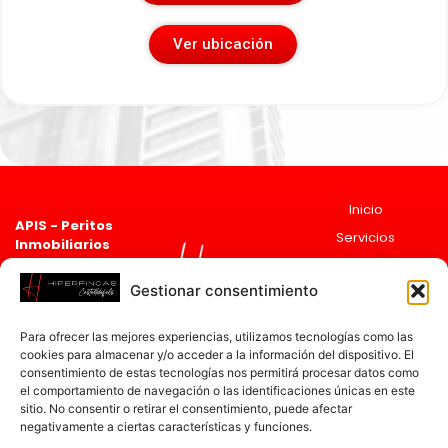
Ver ubicación
Inicio
APIS - Peritos
Servicios
Inmobiliarios
Asociado 2835
Sobre
Registro de agentes
Nosotros
Gestionar consentimiento
Inmobiliarios de
Actualidad
Cataluña
ai
cat
Para ofrecer las mejores experiencias, utilizamos tecnologías como las
12597
Contacto
cookies para almacenar y/o acceder a la información del dispositivo. El
Ronda de
consentimiento de estas tecnologías nos permitirá procesar datos como
Ramón Otero
el comportamiento de navegación o las identificaciones únicas en este
sitio. No consentir o retirar el consentimiento, puede afectar
Pedrayo, 30,
negativamente a ciertas características y funciones.
08860