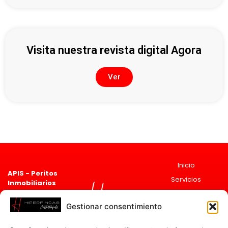
Visita nuestra revista digital Agora
Ver
Inicio
APIS - Peritos
Servicios
Inmobiliarios
Asociado 2835
Sobre
Registro de agentes
Nosotros
Gestionar consentimiento
Inmobiliarios de
Actualidad
Cataluña
ai
cat