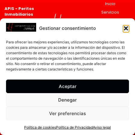
Inicio
APIS - Peritos
Servicios
Inmobiliarios
Asociado 2835
Sobre
Registro de agentes
Nosotros
Gestionar consentimiento
Inmobiliarios de
Actualidad
Cataluña
ai
cat
Para ofrecer las mejores experiencias, utilizamos tecnologías como las
12597
Contacto
cookies para almacenar y/o acceder a la información del dispositivo. El
Ronda de
consentimiento de estas tecnologías nos permitirá procesar datos como
Ramón Otero
el comportamiento de navegación o las identificaciones únicas en este
sitio. No consentir o retirar el consentimiento, puede afectar
Pedrayo, 30,
negativamente a ciertas características y funciones.
08860
Castelldefels,
Barcelona.
Aceptar
93 796 85 83
Denegar
hiperfincas.castelldefels@hiperfincas.com
Canal Ético |
Política de Privacidad |
Aviso Legal |
Política de Cookies
Ver preferencias
Sitio web desarrollado por hipermarketing.es
Más info
Política de cookies
Política de Privacidad
Aviso legal