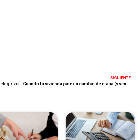
SIGUIENTE
Comprar en Castelldefels en 2026: cómo elegir zona y tomar decisiones con seguridad
Cuando tu vivienda pide un cambio de etapa (y vender se siente fácil)