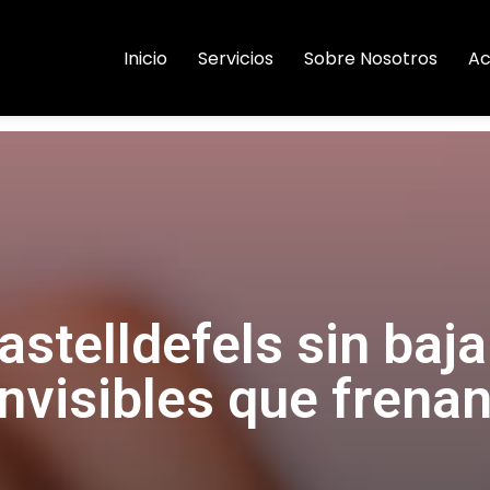
Inicio
Servicios
Sobre Nosotros
Ac
stelldefels sin bajar
invisibles que frenan