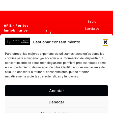
Inicio
APIS - Peritos
Servicios
Inmobiliarios
Asociado 2835
Sobre
Registro de agentes
Nosotros
Gestionar consentimiento
Inmobiliarios de
Actualidad
Cataluña
ai
cat
Para ofrecer las mejores experiencias, utilizamos tecnologías como las
12597
Contacto
cookies para almacenar y/o acceder a la información del dispositivo. El
Ronda de
consentimiento de estas tecnologías nos permitirá procesar datos como
Ramón Otero
el comportamiento de navegación o las identificaciones únicas en este
sitio. No consentir o retirar el consentimiento, puede afectar
Pedrayo, 30,
negativamente a ciertas características y funciones.
08860
Castelldefels,
Barcelona.
Aceptar
93 796 85 83
Denegar
hiperfincas.castelldefels@hiperfincas.com
Canal Ético |
Política de Privacidad |
Aviso Legal |
Política de Cookies