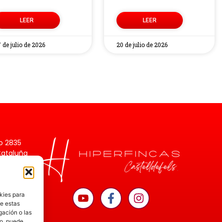
LEER
LEER
 de julio de 2026
20 de julio de 2026
o 2835
Cataluña
0,
kies para
de estas
gación o las
to, puede