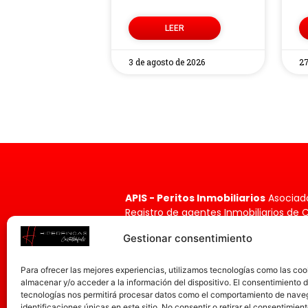
LEER
3 de agosto de 2026
27
APIS - Peritos Inmobiliarios
Asociad
Registro de agentes Inmobiliarios de 
ai
cat 12597
Gestionar consentimiento
Ronda de Ramón Otero Pedrayo, 3
08860 Castelldefels, Barcelona.
Para ofrecer las mejores experiencias, utilizamos tecnologías como las coo
almacenar y/o acceder a la información del dispositivo. El consentimiento 
93 796 85 83
tecnologías nos permitirá procesar datos como el comportamiento de nave
identificaciones únicas en este sitio. No consentir o retirar el consentimien